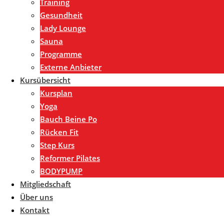
Training
Gesundheit
Lady Lounge
Sauna
Programme
Externe Anbieter
Kursübersicht
Kursplan
Yoga
Bauch Beine Po
Rücken Fit
Step Kurs
Reformer Pilates
BODYPUMP
Mitgliedschaft
Über uns
Kontakt