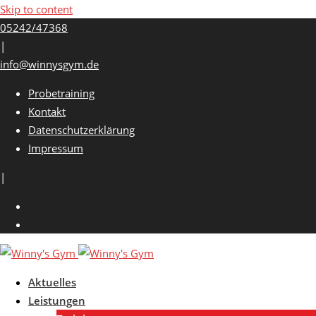
Skip to content
05242/47368
|
info@winnysgym.de
Probetraining
Kontakt
Datenschutzerklärung
Impressum
|
Aktuelles
Leistungen