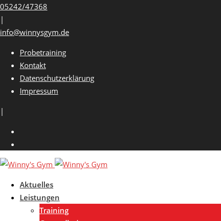
Skip
05242/47368
to
|
content
info@winnysgym.de
Probetraining
Kontakt
Datenschutzerklärung
Impressum
|
Aktuelles
Leistungen
Training