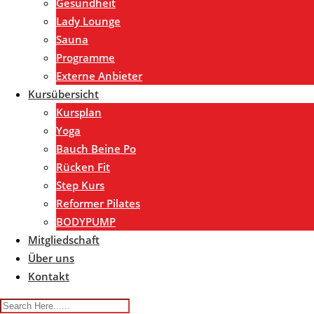
Gesundheit
Lady Lounge
Sauna
Programme
Externe Anbieter
Kursübersicht
Kursplan
Yoga
Bauch Beine Po
Rücken Fit
Step Kurs
Reformer Pilates
BODYPUMP
Mitgliedschaft
Über uns
Kontakt