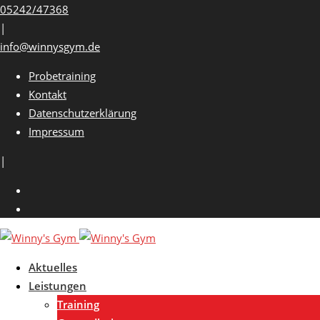
Skip
05242/47368
to
|
content
info@winnysgym.de
Probetraining
Kontakt
Datenschutzerklärung
Impressum
|
Aktuelles
Leistungen
Training