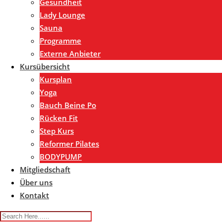
Gesundheit
Lady Lounge
Sauna
Programme
Externe Anbieter
Kursübersicht
Kursplan
Yoga
Bauch Beine Po
Rücken Fit
Step Kurs
Reformer Pilates
BODYPUMP
Mitgliedschaft
Über uns
Kontakt