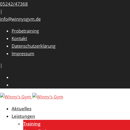
Skip
05242/47368
to
|
content
info@winnysgym.de
Probetraining
Kontakt
Datenschutzerklärung
Impressum
|
Aktuelles
Leistungen
Training