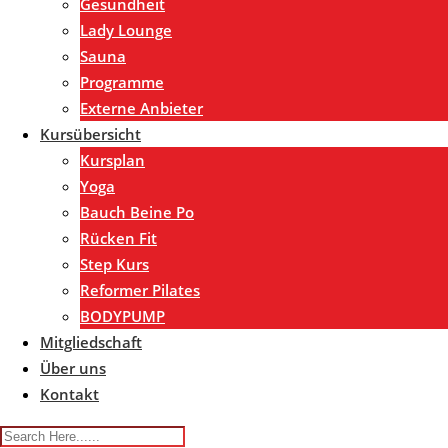
Gesundheit
Lady Lounge
Sauna
Programme
Externe Anbieter
Kursübersicht
Kursplan
Yoga
Bauch Beine Po
Rücken Fit
Step Kurs
Reformer Pilates
BODYPUMP
Mitgliedschaft
Über uns
Kontakt