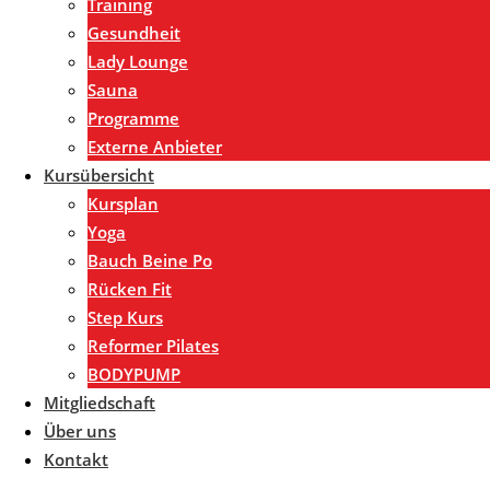
Training
Gesundheit
Lady Lounge
Sauna
Programme
Externe Anbieter
Kursübersicht
Kursplan
Yoga
Bauch Beine Po
Rücken Fit
Step Kurs
Reformer Pilates
BODYPUMP
Mitgliedschaft
Über uns
Kontakt