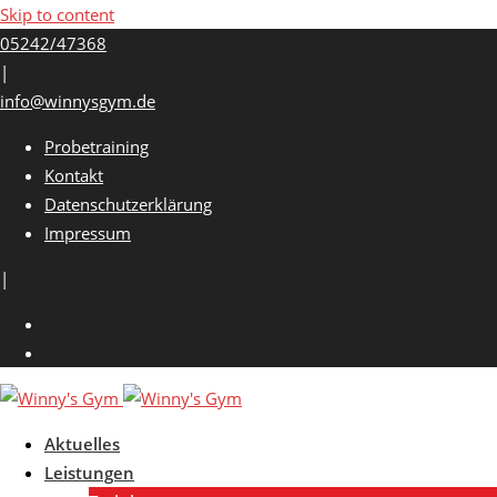
Skip to content
05242/47368
|
info@winnysgym.de
Probetraining
Kontakt
Datenschutzerklärung
Impressum
|
Aktuelles
Leistungen