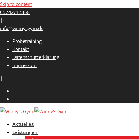
Skip to content
05242/47368
|
info@winnysgym.de
Probetraining
Kontakt
Datenschutzerklärung
Impressum
|
Aktuelles
Leistungen