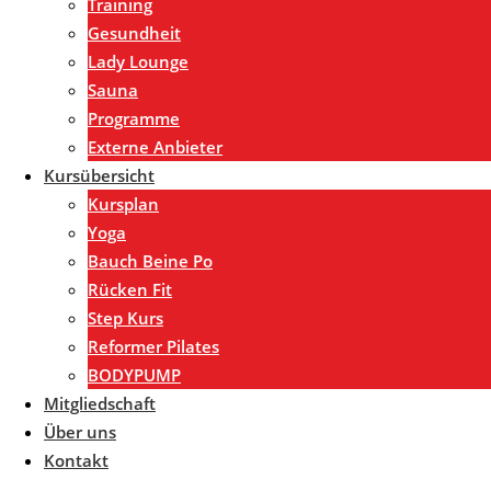
Training
Gesundheit
Lady Lounge
Sauna
Programme
Externe Anbieter
Kursübersicht
Kursplan
Yoga
Bauch Beine Po
Rücken Fit
Step Kurs
Reformer Pilates
BODYPUMP
Mitgliedschaft
Über uns
Kontakt