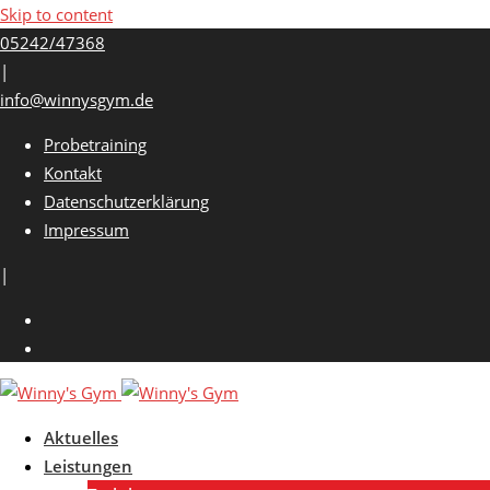
Skip to content
05242/47368
|
info@winnysgym.de
Probetraining
Kontakt
Datenschutzerklärung
Impressum
|
Aktuelles
Leistungen