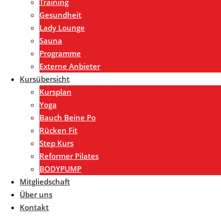
Training
Gesundheit
Lady Lounge
Sauna
Programme
Externe Anbieter
Kursübersicht
Kursplan
Yoga
Bauch Beine Po
Rücken Fit
Step Kurs
Reformer Pilates
BODYPUMP
Mitgliedschaft
Über uns
Kontakt