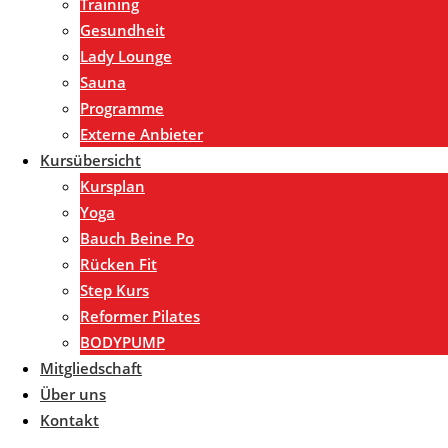
Training
Gesundheit
Lady Lounge
Sauna
Programme
Externe Anbieter
Kursübersicht
Kursplan
Yoga
Bauch Beine Po
Rücken Fit
Step Kurs
Reformer Pilates
BODYPUMP
Mitgliedschaft
Über uns
Kontakt