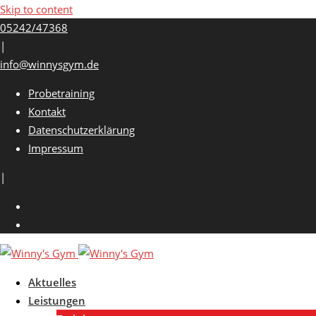
Skip to content
05242/47368
|
info@winnysgym.de
Probetraining
Kontakt
Datenschutzerklärung
Impressum
|
Aktuelles
Leistungen