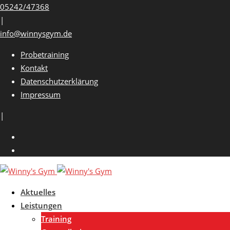
Skip
05242/47368
to
|
content
info@winnysgym.de
Probetraining
Kontakt
Datenschutzerklärung
Impressum
|
Aktuelles
Leistungen
Training