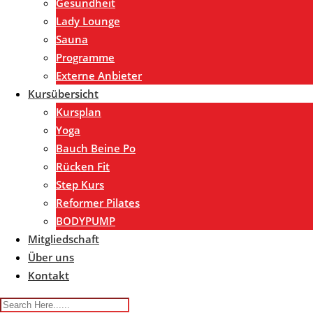
Gesundheit
Lady Lounge
Sauna
Programme
Externe Anbieter
Kursübersicht
Kursplan
Yoga
Bauch Beine Po
Rücken Fit
Step Kurs
Reformer Pilates
BODYPUMP
Mitgliedschaft
Über uns
Kontakt