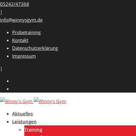
Skip
05242/47368
to
|
content
info@winnysgym.de
Probetraining
Kontakt
Datenschutzerklärung
Impressum
|
Aktuelles
Leistungen
Training