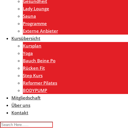
Gesundheit
Lady Lounge
Sauna
Programme
Externe Anbieter
Kursübersicht
Kursplan
Yoga
Bauch Beine Po
Rücken Fit
Step Kurs
Reformer Pilates
BODYPUMP
Mitgliedschaft
Über uns
Kontakt