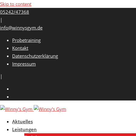
Skip to content
05242/47368
|
info@winnysgym.de
Probetraining
Kontakt
Datenschutzerklärung
Impressum
|
Aktuelles
Leistungen