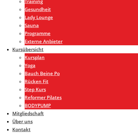
Training
Gesundheit
Lady Lounge
Sauna
Programme
Externe Anbieter
Kursübersicht
Kursplan
Yoga
Bauch Beine Po
Rücken Fit
Step Kurs
Reformer Pilates
BODYPUMP
Mitgliedschaft
Über uns
Kontakt