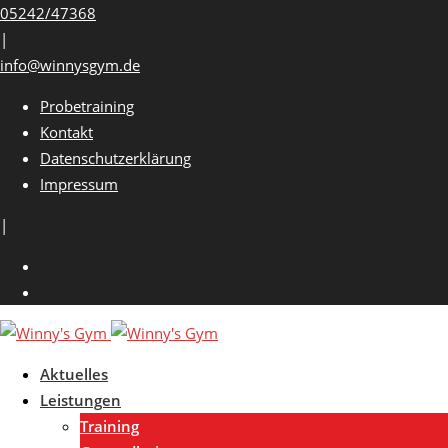
Skip
05242/47368
to
|
content
info@winnysgym.de
Probetraining
Kontakt
Datenschutzerklärung
Impressum
|
Aktuelles
Leistungen
Training