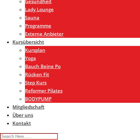
Gesundheit
Lady Lounge
Sauna
Programme
Externe Anbieter
Kursübersicht
Kursplan
Yoga
Bauch Beine Po
Rücken Fit
Step Kurs
Reformer Pilates
BODYPUMP
Mitgliedschaft
Über uns
Kontakt