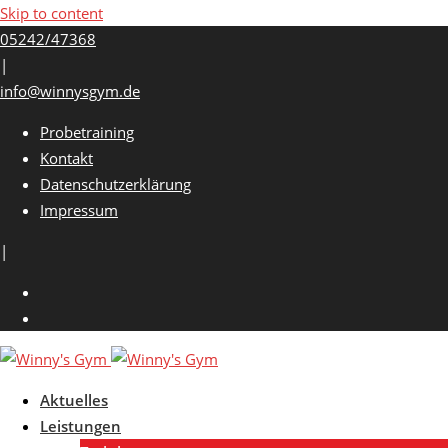
Skip to content
05242/47368
|
info@winnysgym.de
Probetraining
Kontakt
Datenschutzerklärung
Impressum
|
Aktuelles
Leistungen