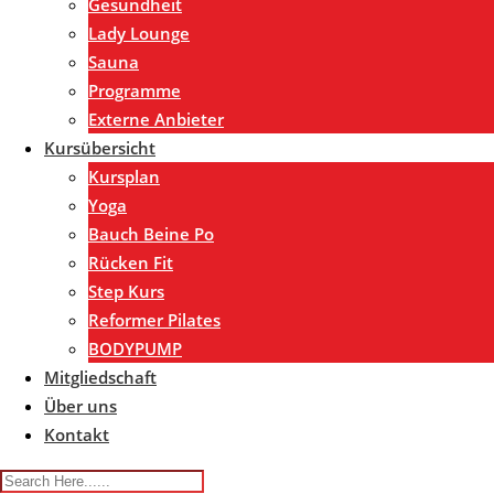
Gesundheit
Lady Lounge
Sauna
Programme
Externe Anbieter
Kursübersicht
Kursplan
Yoga
Bauch Beine Po
Rücken Fit
Step Kurs
Reformer Pilates
BODYPUMP
Mitgliedschaft
Über uns
Kontakt