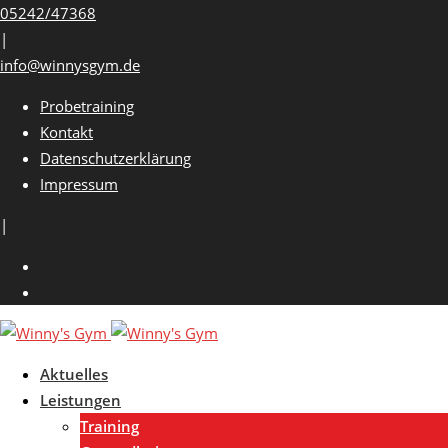
Skip
05242/47368
to
|
content
info@winnysgym.de
Probetraining
Kontakt
Datenschutzerklärung
Impressum
|
Aktuelles
Leistungen
Training