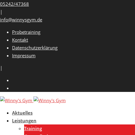
Skip
05242/47368
to
|
content
info@winnysgym.de
Probetraining
Kontakt
Datenschutzerklärung
Impressum
|
Aktuelles
Leistungen
Training