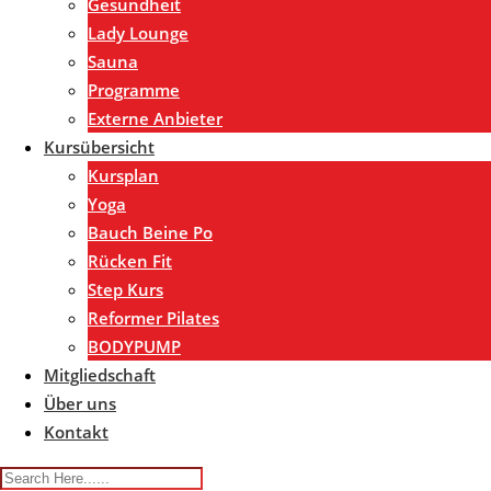
Gesundheit
Lady Lounge
Sauna
Programme
Externe Anbieter
Kursübersicht
Kursplan
Yoga
Bauch Beine Po
Rücken Fit
Step Kurs
Reformer Pilates
BODYPUMP
Mitgliedschaft
Über uns
Kontakt