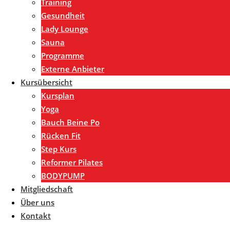
Training
Gesundheit
Lady Lounge
Sauna
Programme
Externe Anbieter
Kursübersicht
Kursplan
Yoga
Bauch Beine Po
Rücken Fit
Step Kurs
Reformer Pilates
BODYPUMP
Mitgliedschaft
Über uns
Kontakt