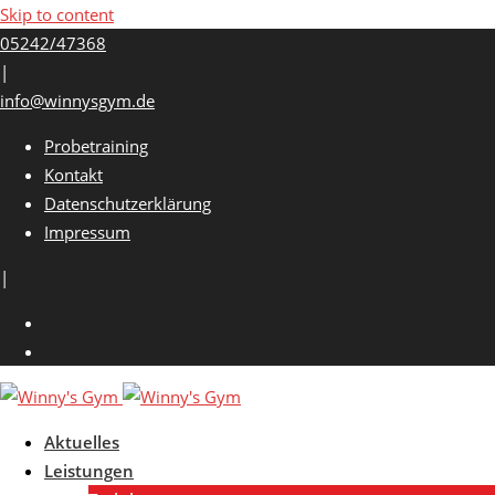
Skip to content
05242/47368
|
info@winnysgym.de
Probetraining
Kontakt
Datenschutzerklärung
Impressum
|
Aktuelles
Leistungen