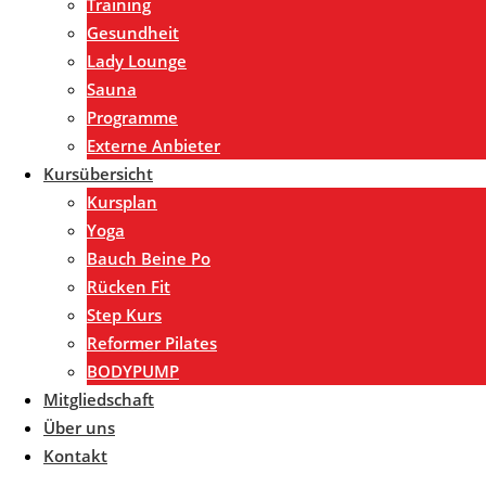
Training
Gesundheit
Lady Lounge
Sauna
Programme
Externe Anbieter
Kursübersicht
Kursplan
Yoga
Bauch Beine Po
Rücken Fit
Step Kurs
Reformer Pilates
BODYPUMP
Mitgliedschaft
Über uns
Kontakt