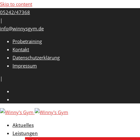
Skip to content
05242/47368
|
info@winnysgym.de
Probetraining
Kontakt
Datenschutzerklärung
Impressum
|
Aktuelles
Leistungen