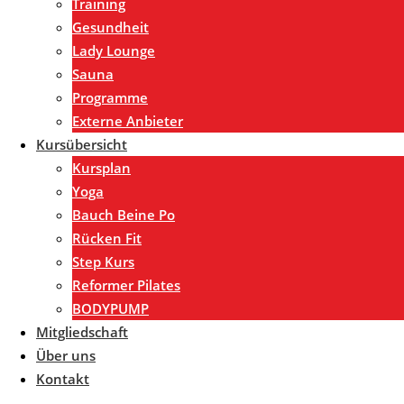
Training
Gesundheit
Lady Lounge
Sauna
Programme
Externe Anbieter
Kursübersicht
Kursplan
Yoga
Bauch Beine Po
Rücken Fit
Step Kurs
Reformer Pilates
BODYPUMP
Mitgliedschaft
Über uns
Kontakt