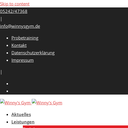
Skip to content
05242/47368
|
info@winnysgym.de
Probetraining
Kontakt
Datenschutzerklärung
Impressum
|
Aktuelles
Leistungen