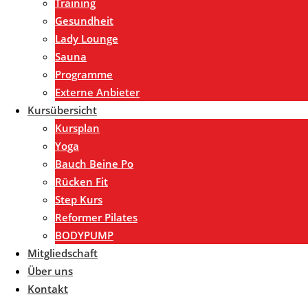
Training
Gesundheit
Lady Lounge
Sauna
Programme
Externe Anbieter
Kursübersicht
Kursplan
Yoga
Bauch Beine Po
Rücken Fit
Step Kurs
Reformer Pilates
BODYPUMP
Mitgliedschaft
Über uns
Kontakt