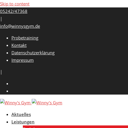
Skip to content
05242/47368
|
info@winnysgym.de
Probetraining
Kontakt
Datenschutzerklärung
Impressum
|
Aktuelles
Leistungen