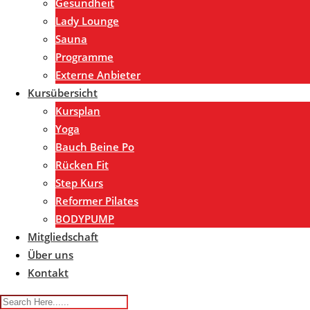
Gesundheit
Lady Lounge
Sauna
Programme
Externe Anbieter
Kursübersicht
Kursplan
Yoga
Bauch Beine Po
Rücken Fit
Step Kurs
Reformer Pilates
BODYPUMP
Mitgliedschaft
Über uns
Kontakt