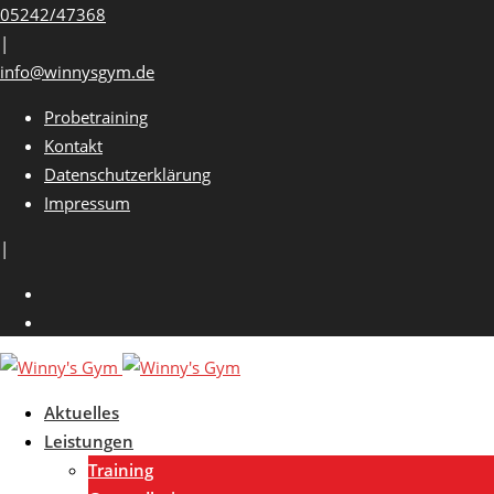
Skip
05242/47368
to
|
content
info@winnysgym.de
Probetraining
Kontakt
Datenschutzerklärung
Impressum
|
Aktuelles
Leistungen
Training