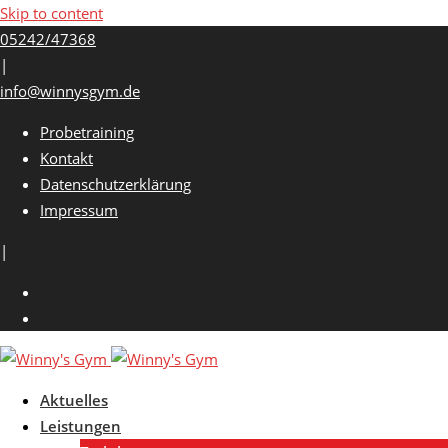
Skip to content
05242/47368
|
info@winnysgym.de
Probetraining
Kontakt
Datenschutzerklärung
Impressum
|
Aktuelles
Leistungen