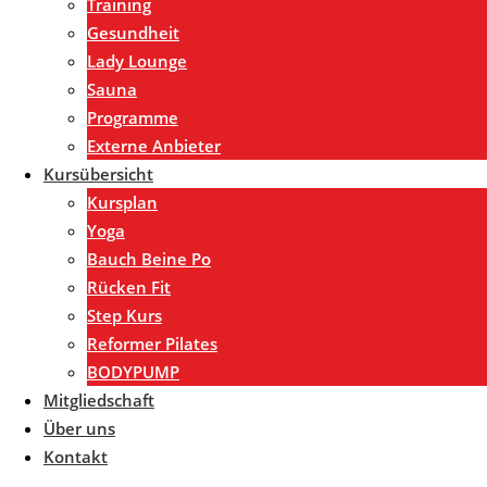
Training
Gesundheit
Lady Lounge
Sauna
Programme
Externe Anbieter
Kursübersicht
Kursplan
Yoga
Bauch Beine Po
Rücken Fit
Step Kurs
Reformer Pilates
BODYPUMP
Mitgliedschaft
Über uns
Kontakt