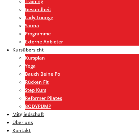
Training
Gesundheit
Lady Lounge
Sauna
Programme
Externe Anbieter
Kursübersicht
Kursplan
Yoga
Bauch Beine Po
Rücken Fit
Step Kurs
Reformer Pilates
BODYPUMP
Mitgliedschaft
Über uns
Kontakt