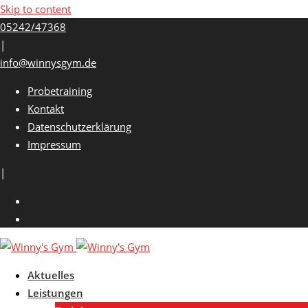
Skip to content
05242/47368
|
info@winnysgym.de
Probetraining
Kontakt
Datenschutzerklärung
Impressum
|
Aktuelles
Leistungen