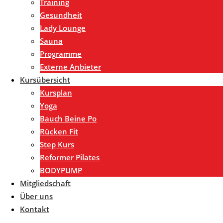
Training
Gesundheit
Lady Lounge
Sauna
Programme
Externe Anbieter
Kursübersicht
Kursplan
Yoga
Bauch Beine Po
Rücken Fit
Step Kurs
Reformer Pilates
BODYPUMP
Mitgliedschaft
Über uns
Kontakt