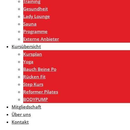
Training
Gesundheit
Lady Lounge
Sauna
Programme
Externe Anbieter
Kursübersicht
Kursplan
Yoga
Bauch Beine Po
Rücken Fit
Step Kurs
Reformer Pilates
BODYPUMP
Mitgliedschaft
Über uns
Kontakt