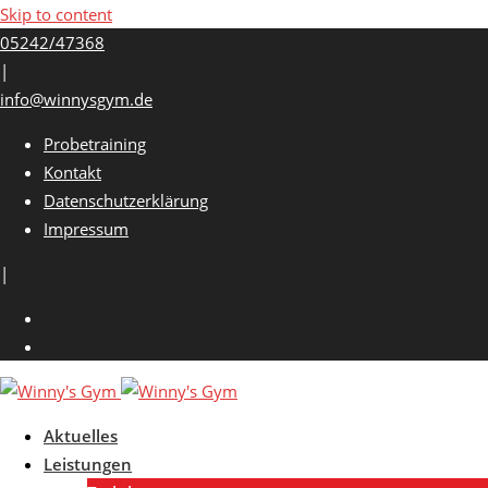
Skip to content
05242/47368
|
info@winnysgym.de
Probetraining
Kontakt
Datenschutzerklärung
Impressum
|
Aktuelles
Leistungen