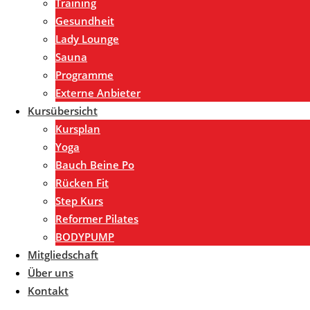
Training
Gesundheit
Lady Lounge
Sauna
Programme
Externe Anbieter
Kursübersicht
Kursplan
Yoga
Bauch Beine Po
Rücken Fit
Step Kurs
Reformer Pilates
BODYPUMP
Mitgliedschaft
Über uns
Kontakt