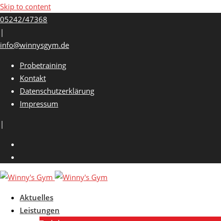
Skip to content
05242/47368
|
info@winnysgym.de
Probetraining
Kontakt
Datenschutzerklärung
Impressum
|
Aktuelles
Leistungen