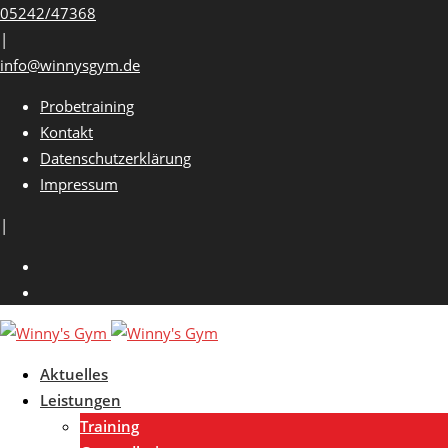
Skip
05242/47368
to
|
content
info@winnysgym.de
Probetraining
Kontakt
Datenschutzerklärung
Impressum
|
Aktuelles
Leistungen
Training