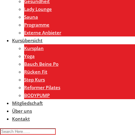
Gesundheit
Lady Lounge
Sauna
Programme
Externe Anbieter
Kursübersicht
Kursplan
Yoga
Bauch Beine Po
Rücken Fit
Step Kurs
Reformer Pilates
BODYPUMP
Mitgliedschaft
Über uns
Kontakt