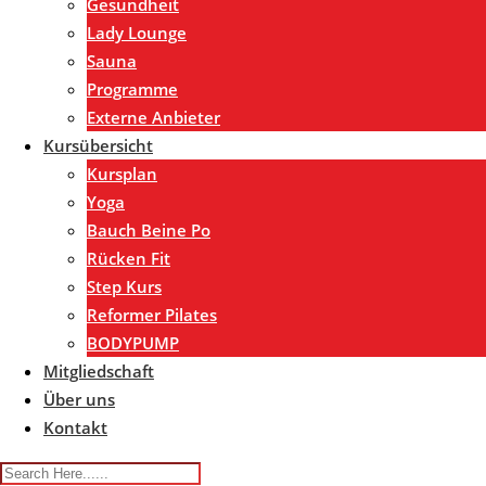
Gesundheit
Lady Lounge
Sauna
Programme
Externe Anbieter
Kursübersicht
Kursplan
Yoga
Bauch Beine Po
Rücken Fit
Step Kurs
Reformer Pilates
BODYPUMP
Mitgliedschaft
Über uns
Kontakt