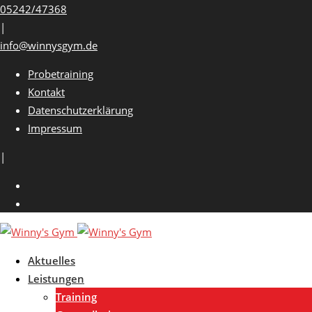
Skip
05242/47368
to
|
content
info@winnysgym.de
Probetraining
Kontakt
Datenschutzerklärung
Impressum
|
Aktuelles
Leistungen
Training