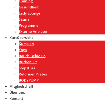
Training
Gesundheit
Lady Lounge
Sauna
Programme
Externe Anbieter
Kursübersicht
Kursplan
Yoga
Bauch Beine Po
Rücken Fit
Step Kurs
Reformer Pilates
BODYPUMP
Mitgliedschaft
Über uns
Kontakt