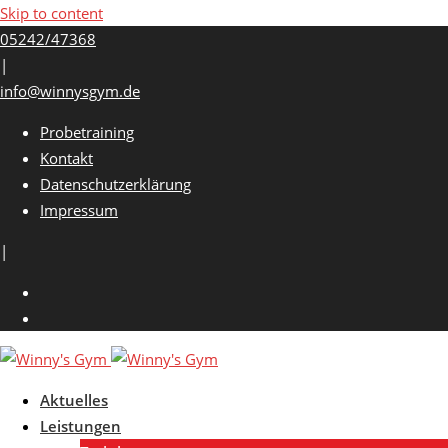
Skip to content
05242/47368
|
info@winnysgym.de
Probetraining
Kontakt
Datenschutzerklärung
Impressum
|
Aktuelles
Leistungen