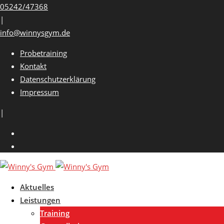
Skip
05242/47368
to
|
content
info@winnysgym.de
Probetraining
Kontakt
Datenschutzerklärung
Impressum
|
Aktuelles
Leistungen
Training