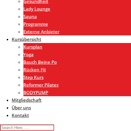
Gesundheit
Lady Lounge
Sauna
Programme
Externe Anbieter
Kursübersicht
Kursplan
Yoga
Bauch Beine Po
Rücken Fit
Step Kurs
Reformer Pilates
BODYPUMP
Mitgliedschaft
Über uns
Kontakt