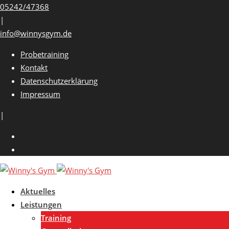
Skip
05242/47368
to
|
content
info@winnysgym.de
Probetraining
Kontakt
Datenschutzerklärung
Impressum
|
Aktuelles
Leistungen
Training