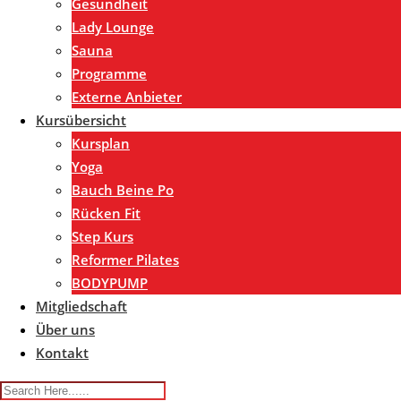
Gesundheit
Lady Lounge
Sauna
Programme
Externe Anbieter
Kursübersicht
Kursplan
Yoga
Bauch Beine Po
Rücken Fit
Step Kurs
Reformer Pilates
BODYPUMP
Mitgliedschaft
Über uns
Kontakt