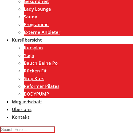
Gesundheit
Lady Lounge
Sauna
Programme
Externe Anbieter
Kursübersicht
Kursplan
Yoga
Bauch Beine Po
Rücken Fit
Step Kurs
Reformer Pilates
BODYPUMP
Mitgliedschaft
Über uns
Kontakt