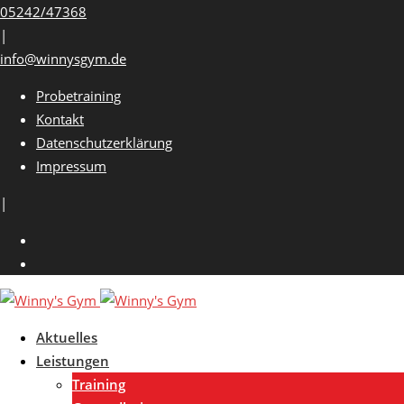
Skip
05242/47368
to
|
content
info@winnysgym.de
Probetraining
Kontakt
Datenschutzerklärung
Impressum
|
Aktuelles
Leistungen
Training