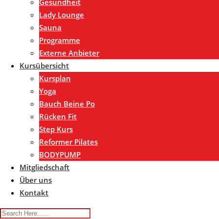
Gesundheit
Lady Lounge
Sauna
Programme
Externe Anbieter
Kursübersicht
Kursplan
Yoga
Bauch Beine Po
Rücken Fit
Step Kurs
Reformer Pilates
BODYPUMP
Mitgliedschaft
Über uns
Kontakt