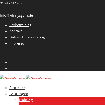
Skip
05242/47368
to
|
content
info@winnysgym.de
Probetraining
Kontakt
Datenschutzerklärung
Impressum
|
Aktuelles
Leistungen
Training