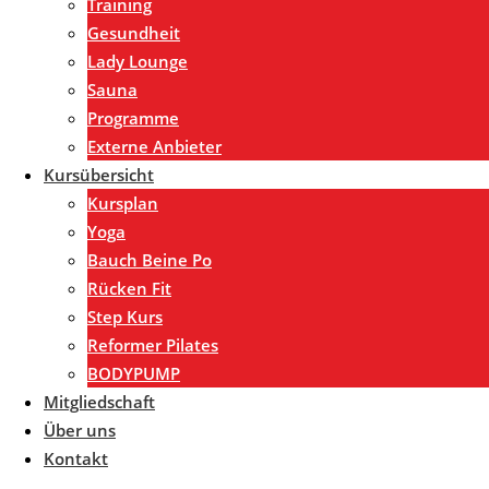
Training
Gesundheit
Lady Lounge
Sauna
Programme
Externe Anbieter
Kursübersicht
Kursplan
Yoga
Bauch Beine Po
Rücken Fit
Step Kurs
Reformer Pilates
BODYPUMP
Mitgliedschaft
Über uns
Kontakt