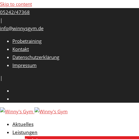
Skip to content
05242/47368
|
info@winnysgym.de
Probetraining
Kontakt
Datenschutzerklärung
Impressum
|
Aktuelles
Leistungen