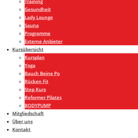
Training
Gesundheit
Lady Lounge
Sauna
Programme
Externe Anbieter
Kursübersicht
Kursplan
Yoga
Bauch Beine Po
Rücken Fit
Step Kurs
Reformer Pilates
BODYPUMP
Mitgliedschaft
Über uns
Kontakt