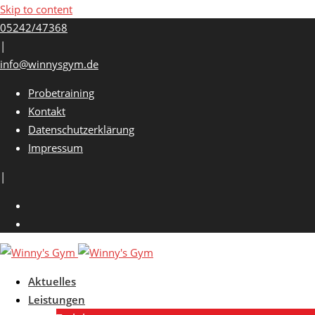
Skip to content
05242/47368
|
info@winnysgym.de
Probetraining
Kontakt
Datenschutzerklärung
Impressum
|
Aktuelles
Leistungen