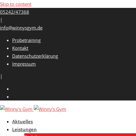
Skip to content
05242/47368
|
info@winnysgym.de
Probetraining
Kontakt
Datenschutzerklärung
Impressum
|
Aktuelles
Leistungen