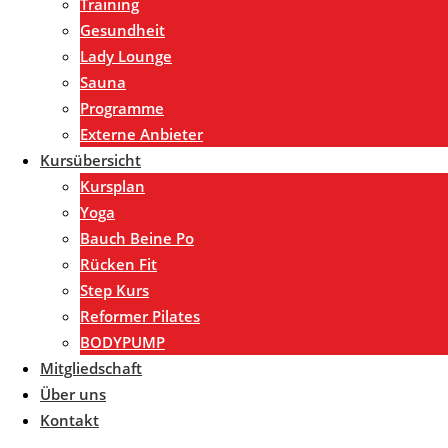
Training
Gesundheit
Lady Lounge
Sauna
Programme
Externe Anbieter
Kursübersicht
Kursplan
Yoga
Bauch Beine Po
Rücken Fit
Step Kurs
Reformer Pilates
BODYPUMP
Mitgliedschaft
Über uns
Kontakt