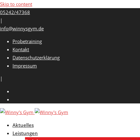
Skip to content
05242/47368
|
info@winnysgym.de
Probetraining
Kontakt
Datenschutzerklärung
Impressum
|
Aktuelles
Leistungen