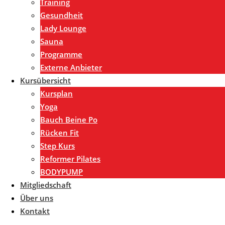
Training
Gesundheit
Lady Lounge
Sauna
Programme
Externe Anbieter
Kursübersicht
Kursplan
Yoga
Bauch Beine Po
Rücken Fit
Step Kurs
Reformer Pilates
BODYPUMP
Mitgliedschaft
Über uns
Kontakt