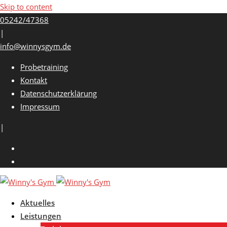
Skip to content
05242/47368
|
info@winnysgym.de
Probetraining
Kontakt
Datenschutzerklärung
Impressum
|
Aktuelles
Leistungen