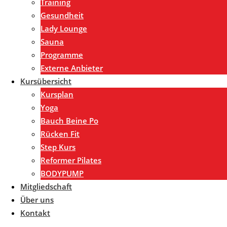
Training
Gesundheit
Lady Lounge
Sauna
Programme
Externe Anbieter
Kursübersicht
Kursplan
Yoga
Bauch Beine Po
Rücken Fit
Step Kurs
Reformer Pilates
BODYPUMP
Mitgliedschaft
Über uns
Kontakt