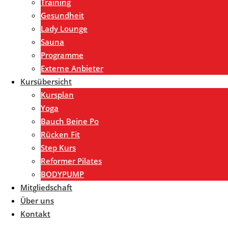
Training
Gesundheit
Lady Lounge
Sauna
Programme
Externe Anbieter
Kursübersicht
Kursplan
Yoga
Bauch Beine Po
Rücken Fit
Step Kurs
Reformer Pilates
BODYPUMP
Mitgliedschaft
Über uns
Kontakt