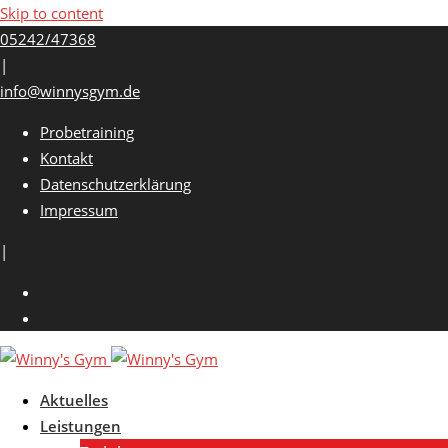
Skip to content
05242/47368
|
info@winnysgym.de
Probetraining
Kontakt
Datenschutzerklärung
Impressum
|
Aktuelles
Leistungen