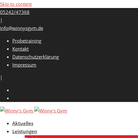
Skip to content
05242/47368
|
info@winnysgym.de
Probetraining
Kontakt
Datenschutzerklärung
Impressum
|
Aktuelles
Leistungen