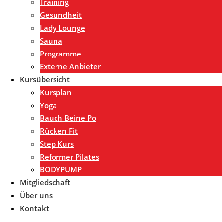
Training
Gesundheit
Lady Lounge
Sauna
Programme
Externe Anbieter
Kursübersicht
Kursplan
Yoga
Bauch Beine Po
Rücken Fit
Step Kurs
Reformer Pilates
BODYPUMP
Mitgliedschaft
Über uns
Kontakt