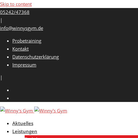
Skip to content
05242/47368
|
info@winnysgym.de
Probetraining
Kontakt
Datenschutzerklärung
Impressum
|
Aktuelles
Leistungen