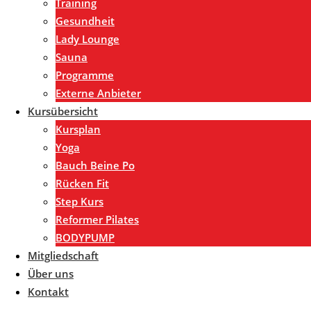
Training
Gesundheit
Lady Lounge
Sauna
Programme
Externe Anbieter
Kursübersicht
Kursplan
Yoga
Bauch Beine Po
Rücken Fit
Step Kurs
Reformer Pilates
BODYPUMP
Mitgliedschaft
Über uns
Kontakt