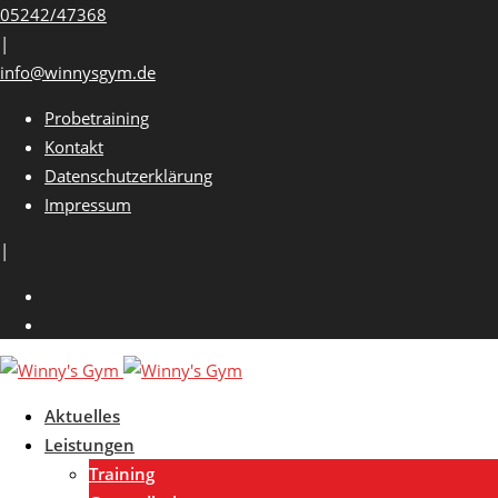
Skip
05242/47368
to
|
content
info@winnysgym.de
Probetraining
Kontakt
Datenschutzerklärung
Impressum
|
Aktuelles
Leistungen
Training