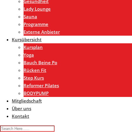
Gesundheit
Lady Lounge
Sauna
Programme
Externe Anbieter
Kursübersicht
Kursplan
Yoga
Bauch Beine Po
Rücken Fit
Step Kurs
Reformer Pilates
BODYPUMP
Mitgliedschaft
Über uns
Kontakt