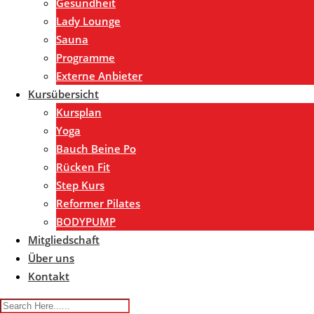
Gesundheit
Lady Lounge
Sauna
Programme
Externe Anbieter
Kursübersicht
Kursplan
Yoga
Bauch Beine Po
Rücken Fit
Step Kurs
Reformer Pilates
BODYPUMP
Mitgliedschaft
Über uns
Kontakt