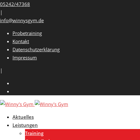
Skip
05242/47368
to
|
content
info@winnysgym.de
Probetraining
Kontakt
Datenschutzerklärung
Impressum
|
Aktuelles
Leistungen
Training