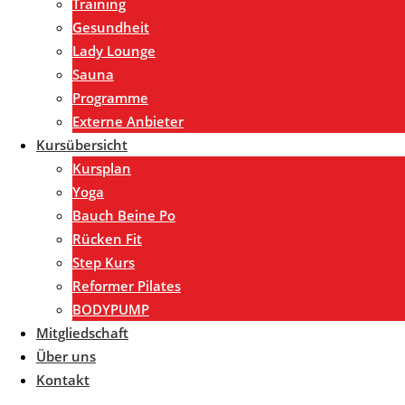
Training
Gesundheit
Lady Lounge
Sauna
Programme
Externe Anbieter
Kursübersicht
Kursplan
Yoga
Bauch Beine Po
Rücken Fit
Step Kurs
Reformer Pilates
BODYPUMP
Mitgliedschaft
Über uns
Kontakt