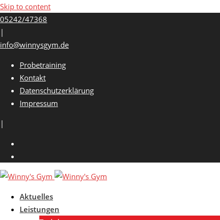
Skip to content
05242/47368
|
info@winnysgym.de
Probetraining
Kontakt
Datenschutzerklärung
Impressum
|
Aktuelles
Leistungen