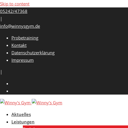
Skip to content
05242/47368
|
info@winnysgym.de
Probetraining
Kontakt
Datenschutzerklärung
Impressum
|
Aktuelles
Leistungen