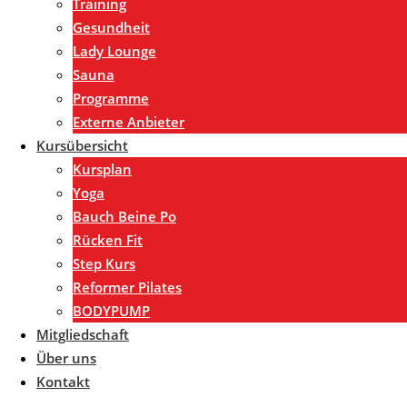
Training
Gesundheit
Lady Lounge
Sauna
Programme
Externe Anbieter
Kursübersicht
Kursplan
Yoga
Bauch Beine Po
Rücken Fit
Step Kurs
Reformer Pilates
BODYPUMP
Mitgliedschaft
Über uns
Kontakt