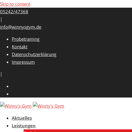
Skip to content
05242/47368
|
info@winnysgym.de
Probetraining
Kontakt
Datenschutzerklärung
Impressum
|
Aktuelles
Leistungen