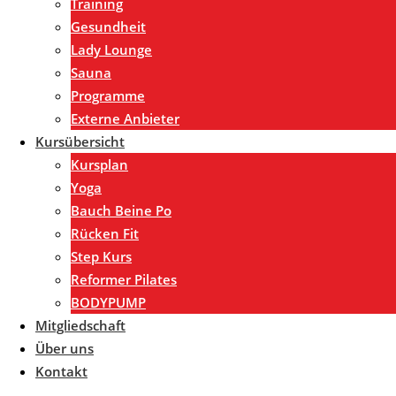
Training
Gesundheit
Lady Lounge
Sauna
Programme
Externe Anbieter
Kursübersicht
Kursplan
Yoga
Bauch Beine Po
Rücken Fit
Step Kurs
Reformer Pilates
BODYPUMP
Mitgliedschaft
Über uns
Kontakt