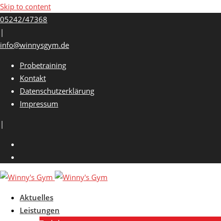
Skip to content
05242/47368
|
info@winnysgym.de
Probetraining
Kontakt
Datenschutzerklärung
Impressum
|
Aktuelles
Leistungen