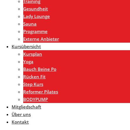
Training
Gesundheit
Lady Lounge
Sauna
Programme
Externe Anbieter
Kursübersicht
Kursplan
Yoga
Bauch Beine Po
Rücken Fit
Step Kurs
Reformer Pilates
BODYPUMP
Mitgliedschaft
Über uns
Kontakt