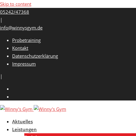
Skip to content
05242/47368
|
info@winnysgym.de
Probetraining
Kontakt
Datenschutzerklärung
Impressum
|
Aktuelles
Leistungen