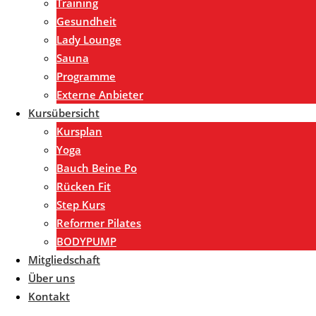
Training
Gesundheit
Lady Lounge
Sauna
Programme
Externe Anbieter
Kursübersicht
Kursplan
Yoga
Bauch Beine Po
Rücken Fit
Step Kurs
Reformer Pilates
BODYPUMP
Mitgliedschaft
Über uns
Kontakt