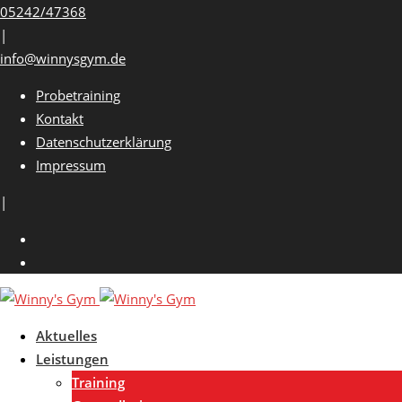
Skip
05242/47368
to
|
content
info@winnysgym.de
Probetraining
Kontakt
Datenschutzerklärung
Impressum
|
Aktuelles
Leistungen
Training