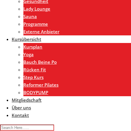
Gesundheit
Lady Lounge
Sauna
Programme
Externe Anbieter
Kursübersicht
Kursplan
Yoga
Bauch Beine Po
Rücken Fit
Step Kurs
Reformer Pilates
BODYPUMP
Mitgliedschaft
Über uns
Kontakt