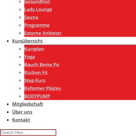
Gesundheit
Lady Lounge
Sauna
Programme
Externe Anbieter
Kursübersicht
Kursplan
Yoga
Bauch Beine Po
Rücken Fit
Step Kurs
Reformer Pilates
BODYPUMP
Mitgliedschaft
Über uns
Kontakt