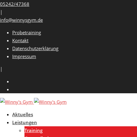
Skip
05242/47368
to
|
content
info@winnysgym.de
Probetraining
Kontakt
Datenschutzerklärung
Impressum
|
Aktuelles
Leistungen
Training