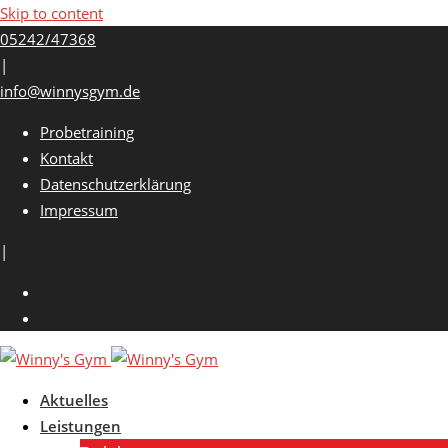
Skip to content
05242/47368
|
info@winnysgym.de
Probetraining
Kontakt
Datenschutzerklärung
Impressum
|
Aktuelles
Leistungen