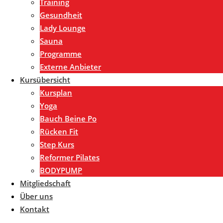
Training
Gesundheit
Lady Lounge
Sauna
Programme
Externe Anbieter
Kursübersicht
Kursplan
Yoga
Bauch Beine Po
Rücken Fit
Step Kurs
Reformer Pilates
BODYPUMP
Mitgliedschaft
Über uns
Kontakt